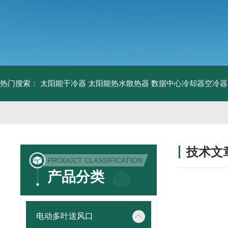
热门搜索：
太阳能干冷器
太阳能热水散热器
数据中心冷却器空冷器
技术文
PRODUCT CLASSIFICATION
/ TECHNIC
产品分类
电动多叶送风口