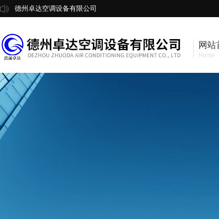
德州卓达空调设备有限公司
网站
Home