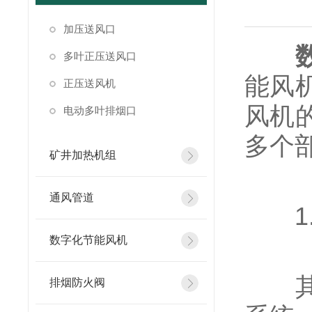
加压送风口
多叶正压送风口
能风
正压送风机
风机
电动多叶排烟口
多个
矿井加热机组
通风管道
1.
数字化节能风机
其机
排烟防火阀