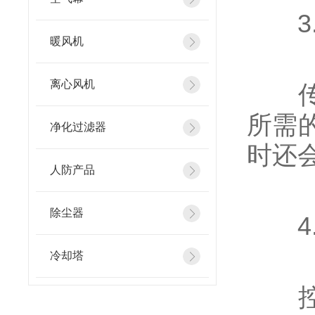
3.
暖风机
离心风机
传动
所需
净化过滤器
时还
人防产品
除尘器
4.
冷却塔
控制