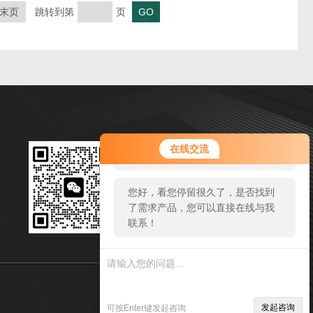
末页
跳转到第
页
您好！欢迎前来咨询，很高兴为您
扫码加微信
在线交流
服务，请问您要咨询什么问题呢？
邮箱：1127768312@qq.com
您好，看您停留很久了，是否找到
传真：86-534-8925434
了需求产品，您可以直接在线与我
联系！
地址：山东省武城县鲁权屯工业园
sitmap.xml
管理登陆
发起咨询
可按Enter键发起咨询