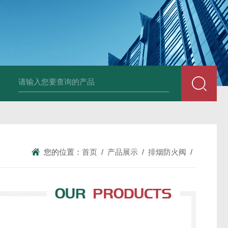
箱风机
储能柜专用风机
PF-200/300/400/500排气扇/卫生间通风器
储
您的位置：
首页
/
产品展示
/
排烟防火阀
/