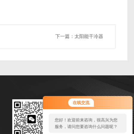
下一篇：
太阳能干冷器
您好！欢迎前来咨询，很高兴为您
扫码加微信
在线交流
服务，请问您要咨询什么问题呢？
邮箱：1127768312@qq.com
您好，看您停留很久了，是否找到
传真：86-534-8925434
了需求产品，您可以直接在线与我