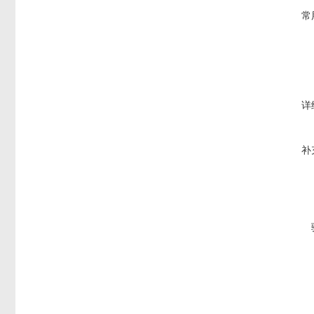
常
详
补