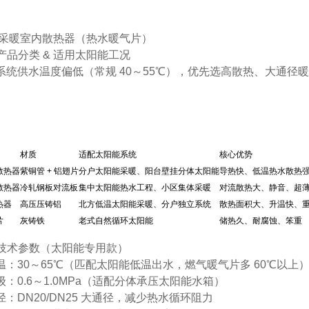
采暖室内散热器（热水暖气片）
流产品分类 & 适用太阳能工况
系统供水温度偏低（常规 40～55℃），优先选
高散热、大通径
材质
适配太阳能系统
核心优势
散热器
紫铜管 + 铝翅片
分户太阳能采暖、阳台壁挂分体太阳能
导热快、低温热水散热强、
散热器
冷轧钢板对流板
集中太阳能热水工程、小区集体采暖
对流散热大、静音、超
热器
高压压铸铝
北方低温太阳能采暖、分户独立系统
散热面积大、升温快、
片
灰铸铁
老式自然循环太阳能
储热久、耐腐蚀、笨重
核心技术参数（太阳能专用款）
温：30～65℃（匹配太阳能低温出水，燃气暖气片多 60℃以上
：0.6～1.0MPa（适配分体承压太阳能水箱）
：DN20/DN25 大通径，减少热水循环阻力