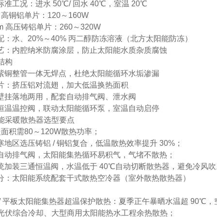
准工况：进水 50℃/ 回水 40℃，室温 20℃
m 高铜铝单片：120～160W
mm 高压铸铝单片：260～320W
配：水、20%～40% 丙二醇防冻溶液（北方太阳能防冻）
艺：内腔纳米防腐涂层，防止太阳能水质杂质腐蚀
品结构
紫铜整管一体无焊点，杜绝太阳能循环水垢渗漏
片：挤压铝对流翅，加大低温换热面积
壁挂落地两用，配套自动排气阀、泄水阀
恒温温控阀，联动太阳能循环泵，室温自动启停
太阳能采暖散热器选型要点
暖面积需
80～120W
散热功率；
寒地区选压铸铝 / 铜铝复合，低温散热效率提升 30%；
自动排气阀
，太阳能集热循环易积气，气堵不散热；
统加装三通恒温阀，水温低于 40℃自动切断散热器，避免冷风吹
分：太阳能系统配套干式散热空冷器（室外散热散热器）
/ 平板太阳能集热器
超温保护散热
：夏季正午暴晒水温超 90℃
+ 光伏综合冷却、大型商用太阳能热水工程余热散热；