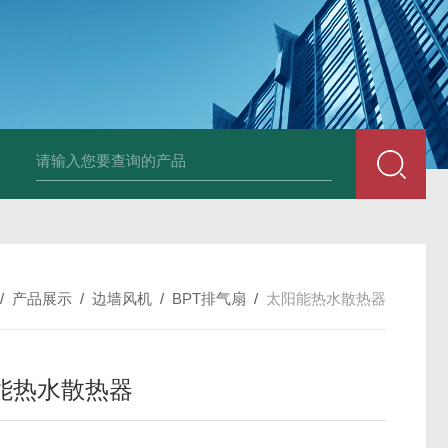
箱风机
储能柜专用风机
PF-200/300/400/500排气扇/卫生间通风器
储
/
产品展示
/
边墙风机
/
BPT排气扇
/
太阳能热水散热器
能热水散热器