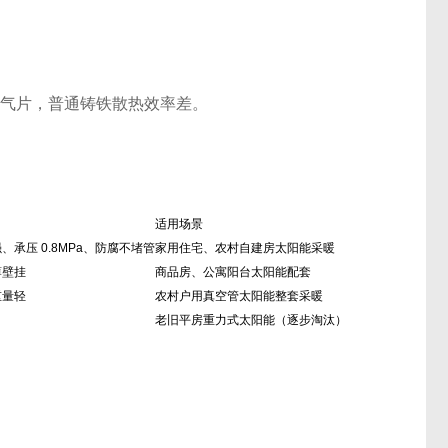
暖气片，普通铸铁散热效率差。
适用场景
承压 0.8MPa、防腐不堵管
家用住宅、农村自建房太阳能采暖
薄壁挂
商品房、公寓阳台太阳能配套
重量轻
农村户用真空管太阳能整套采暖
老旧平房重力式太阳能（逐步淘汰）
）