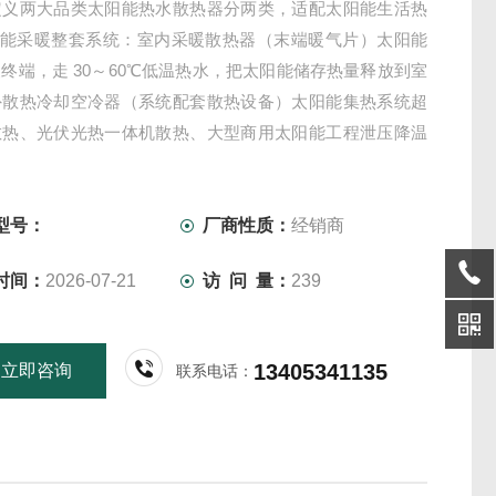
定义两大品类太阳能热水散热器分两类，适配太阳能生活热
太阳能采暖整套系统：室内采暖散热器（末端暖气片）太阳能
终端，走 30～60℃低温热水，把太阳能储存热量释放到室
外散热冷却空冷器（系统配套散热设备）太阳能集热系统超
散热、光伏光热一体机散热、大型商用太阳能工程泄压降温
热器（铜管铝翅风冷散热）。
型号：
厂商性质：
经销商
时间：
2026-07-21
访 问 量：
239
13405341135
立即咨询
联系电话：