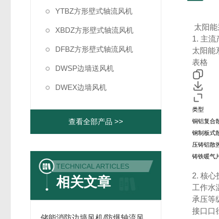
YTBZ方形壁式轴流风机
太阳能
XBDZ方形壁式轴流风机
1. 主
DFBZ方形壁式轴流风机
太阳能
表格
DWSP边墙送风机
DWEX边墙风机
类型
查看全部产品 >>
铜铝复合
钢制板式
压铸铝散
铸铁暖气
TECHNICAL ARTICLES
2. 
相关文章
工作水
承压等级
接口口径
储能消防边墙风机/防爆轴流风