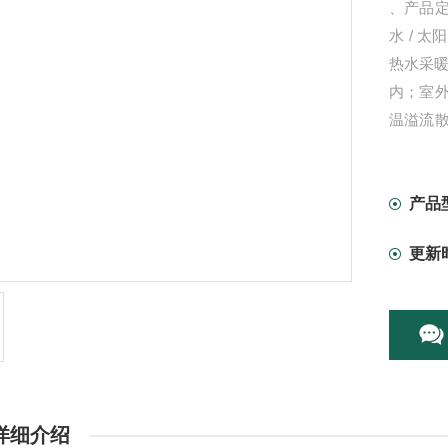
、产品
水 / 
热水采暖
内；室
温溢流
干式散
产品
更新
详细介绍