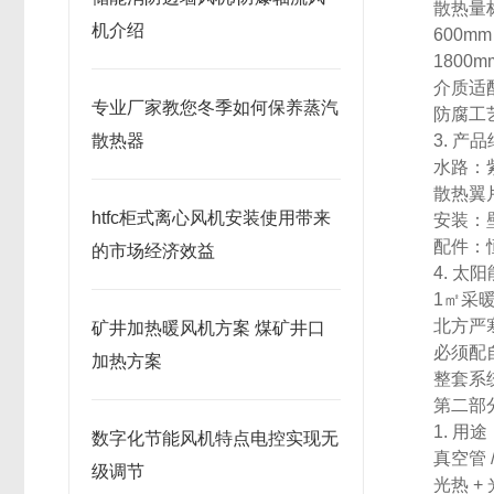
散热量标
机介绍
600m
1800
介质适
专业厂家教您冬季如何保养蒸汽
防腐工
散热器
3. 产
水路：
散热翼
htfc柜式离心风机安装使用带来
安装：
配件：
的市场经济效益
4. 
1㎡采
北方严
矿井加热暖风机方案 煤矿井口
必须配
加热方案
整套系
第二部
1. 用途
数字化节能风机特点电控实现无
真空管 
级调节
光热 