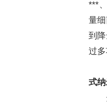
**
量细
到降
过多
式纳
光