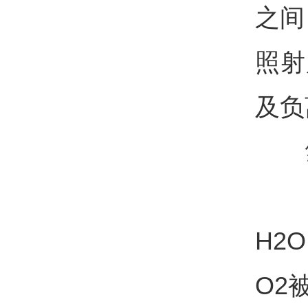
之间
照射
及负
氢
纳
H2
O2