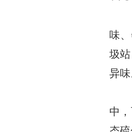
3
味、
圾站
异味
4
中，
态硫