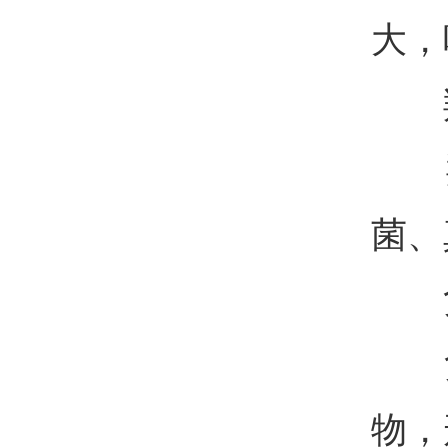
大，
羟
羟自
菌、
负
负
物，