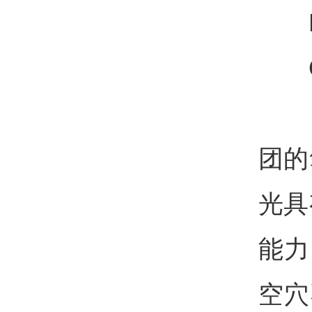
H
O2
团的
光具
能力
空穴