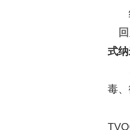
纳
回
式纳
1
毒、
2
TV