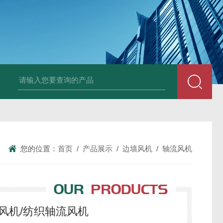
箱风机
储能柜专用风机
PF-200/300/400/500排气扇/卫生间通风器
储
您的位置：
首页
/
产品展示
/
边墙风机
/
轴流风机
-6轴流风机/纺织轴流风机