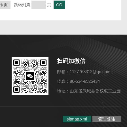
末页
跳转到第
页
扫码加微信
邮箱：1127768312@qq.com
传真：86-534-8925434
地址：山东省武城县鲁权屯工业园
sitmap.xml
管理登陆