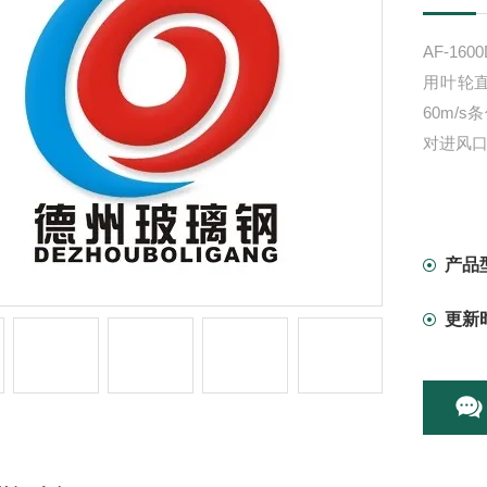
AF-16
用叶轮
60m/s
对进风
产品
更新