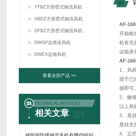
YTBZ方形壁式轴流风机
XBDZ方形壁式轴流风机
AF-16
DFBZ方形壁式轴流风机
开箱检
DWSP边墙送风机
机有无
证能承
DWEX边墙风机
AF-16
1、风
查看全部产品 >>
固于已
接即可
2、侧
TECHNICAL ARTICLES
以上风
相关文章
3、悬
悬挂支
4、立
储能箱防爆轴流风机有哪些特别