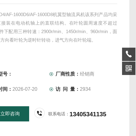
00D4/AF-1600D6/AF-1600D8机翼型轴流风机该系列产品均采
直接装在电动机轴上的直联结构。在叶轮圆周速度不超过
条件下配用三种转速：2900r/min、1450r/min、960r/min，面
口方向看叶轮为逆时针转动，进气方向在叶轮端。
型号：
厂商性质：
经销商
时间：
2026-07-20
访 问 量：
2934
13405341135
立即咨询
联系电话：