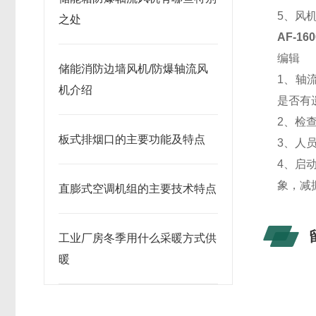
5、风
之处
AF-16
编辑
储能消防边墙风机/防爆轴流风
1、轴
机介绍
是否有
2、检
板式排烟口的主要功能及特点
3、人
4、启
象，减
直膨式空调机组的主要技术特点
工业厂房冬季用什么采暖方式供
暖