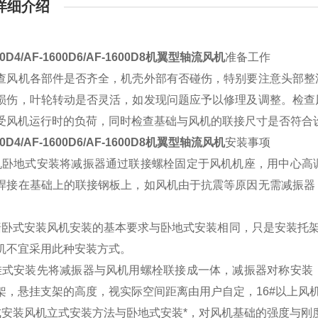
详细介绍
00D4/AF-1600D6/AF-1600D8机翼型轴流风机
准备工作
查风机各部件是否齐全，机壳外部有否碰伤，特别要注意头部整
损伤，叶轮转动是否灵活，如发现问题应予以修理及调整。检查
受风机运行时的负荷，同时检查基础与风机的联接尺寸是否符合
00D4/AF-1600D6/AF-1600D8机翼型轴流风机
安装事项
机卧地式安装将减振器通过联接螺栓固定于风机机座，用中心高
焊接在基础上的联接钢板上，如风机由于抗震等原因无需减振器
。
墙卧式安装风机安装的基本要求与卧地式安装相同，只是安装托架
机不宜采用此种安装方式。
挂式安装先将减振器与风机用螺栓联接成一体，减振器对称安装
架，悬挂支架的高度，视实际空间距离由用户自定，16#以上风
式安装风机立式安装方法与卧地式安装*，对风机基础的强度与刚