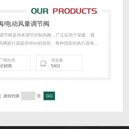
阀/电动风量调节阀
量调节阀是用来调节控制风阀，广泛应用于采暖、通
风阀执行器提供4Nm的扭矩，每种扭矩的执行器有两
）0（2）~10V和0（4）～20mA比例式输入
厂商性质
浏览量
经销商
5401
末页 跳转到第
页