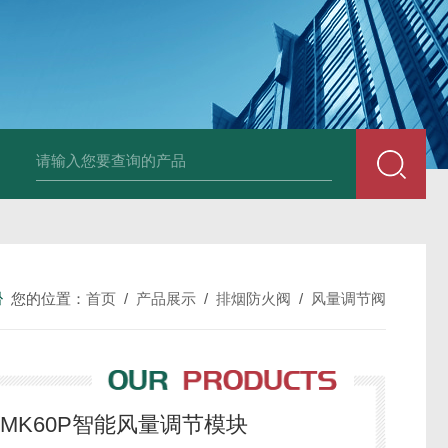
箱风机
储能柜专用风机
PF-200/300/400/500排气扇/卫生间通风器
储
您的位置：
首页
/
产品展示
/
排烟防火阀
/
风量调节阀
5P/MK60P智能风量调节模块