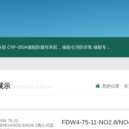
冷器
CNF-350A储能防爆排风机，储能仓消防排氢
储能专用风机
储能
展示
您的位置：
首
/ PRODUCT DISPLAY