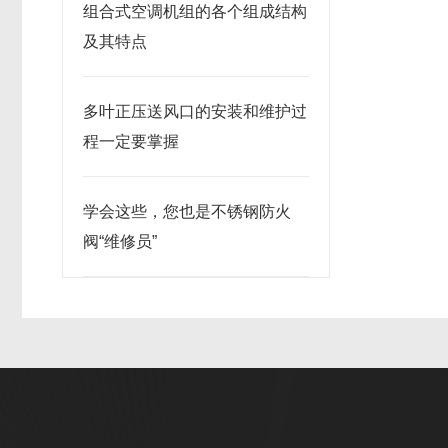
组合式空调机组的各个组成结构
及其特点
多叶正压送风口的安装和维护过
程一定要掌握
学会这些，您也是不锈钢防火
阀“维修员”