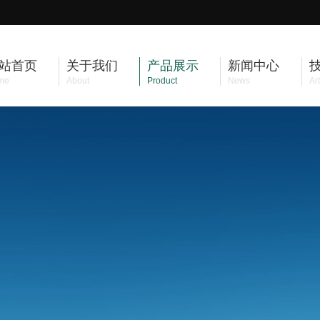
站首页
关于我们
产品展示
新闻中心
me
About
Product
News
Art