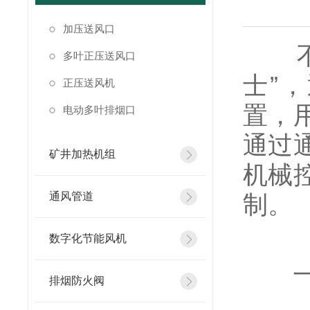
加压送风口
不锈
多叶正压送风口
士”
正压送风机
置，
电动多叶排烟口
通过
矿井加热机组
机械
通风管道
制。
数字化节能风机
一、
排烟防火阀