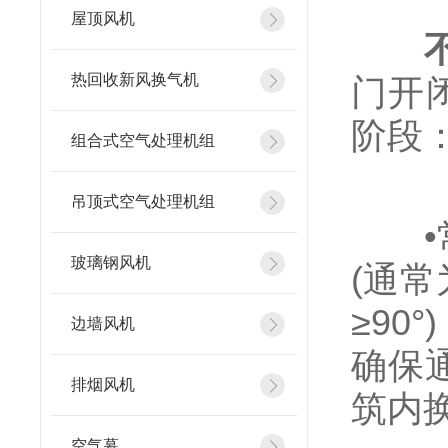
屋顶风机
热回收新风换气机
门开
阶段
组合式空气处理机组
吊顶式空气处理机组
•常
玻璃钢风机
(通
≥9
边墙风机
确保
排烟风机
筑内
空气幕