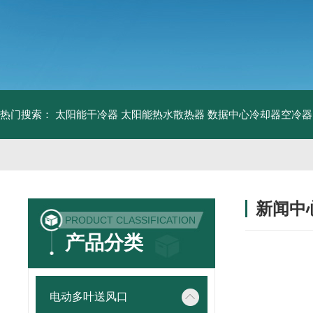
热门搜索：
太阳能干冷器
太阳能热水散热器
数据中心冷却器空冷器
新闻中
PRODUCT CLASSIFICATION
产品分类
电动多叶送风口