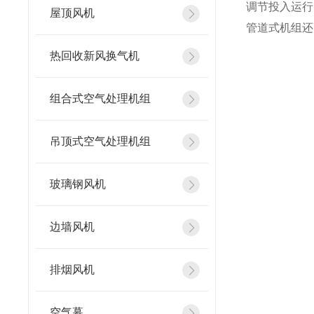
调节投入运行
屋顶风机
管道式机组还
热回收新风换气机
组合式空气处理机组
吊顶式空气处理机组
玻璃钢风机
边墙风机
排烟风机
空气幕