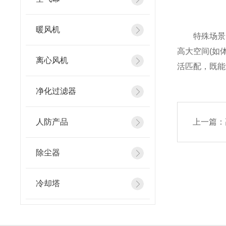
暖风机
特殊场景需针
高大空间(如
离心风机
活匹配，既能
净化过滤器
人防产品
上一篇：
除尘器
冷却塔