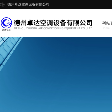
德州卓达空调设备有限公司
网站
Home