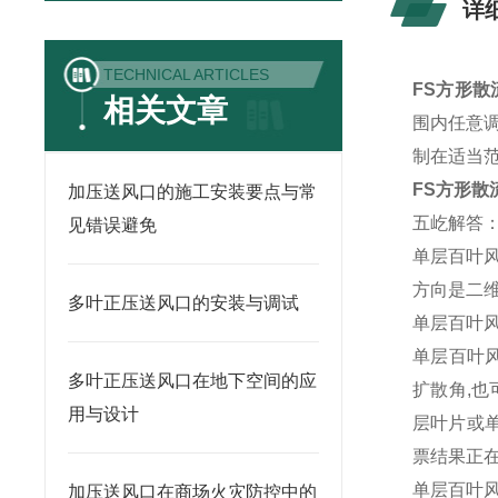
详
TECHNICAL ARTICLES
FS方形散
相关文章
围内任意
制在适当
FS方形散
加压送风口的施工安装要点与常
五屹解答
见错误避免
单层百叶
方向是二
多叶正压送风口的安装与调试
单层百叶
单层百叶
多叶正压送风口在地下空间的应
扩散角,也
用与设计
层叶片或
票结果正
单层百叶
加压送风口在商场火灾防控中的