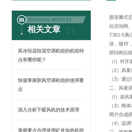
圆形瓣式
TECHNICAL ARTICLES
此启动阀
相关文章
T301-5
涂
，
镀锌
风冷恒温恒湿空调机组的机组特
部结构比较
点有哪些呢？
（l）对开
（2）风
（3）通
快速掌握新风空调机组的使用要
二、风量
点
（l）该
（3）
阀体
深入分析下暖风机的技术原理
两片合成
（4）该
掌握要点合理使用矿井加热机组