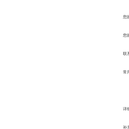
您
您
联
常
详
补