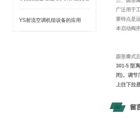
三、
圆形
广泛用于
要特点是运
YS射流空调机组设备的应用
本启动阀用
圆形瓣式
301-5
型
闭
)
。调节
上往下拉
留