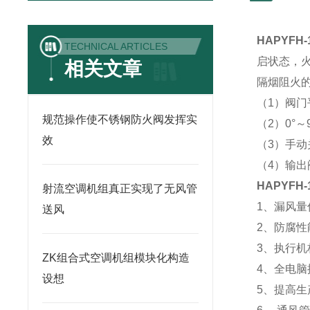
HAPYF
TECHNICAL ARTICLES
启状态，火
相关文章
隔烟阻
（1）阀
规范操作使不锈钢防火阀发挥实
（2）0
效
（3）手
（4）输
HAPYF
射流空调机组真正实现了无风管
1、漏风
送风
2、防腐
3、执行
ZK组合式空调机组模块化构造
4、全电
设想
5、提高