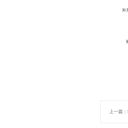
补
上一篇：