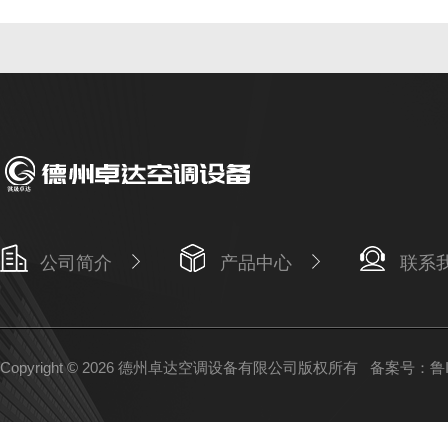
公司简介
产品中心
联系
Copyright © 2026 德州卓达空调设备有限公司版权所有
备案号：鲁IC