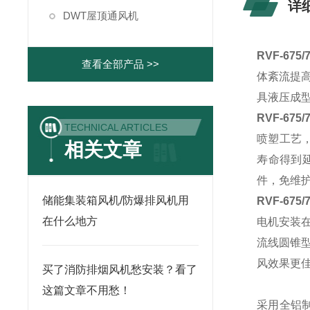
详
DWT屋顶通风机
RVF-67
查看全部产品 >>
体紊流提
具液压成
RVF-67
TECHNICAL ARTICLES
喷塑工艺
相关文章
寿命得到
件，免维
储能集装箱风机/防爆排风机用
RVF-67
在什么地方
电机安装
流线圆锥
风效果更
买了消防排烟风机愁安装？看了
这篇文章不用愁！
采用全铝