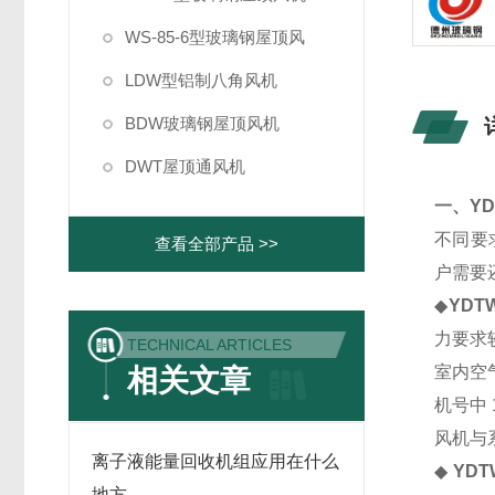
WS-85-6型玻璃钢屋顶风
LDW型铝制八角风机
BDW玻璃钢屋顶风机
DWT屋顶通风机
一、
YD
不同要
查看全部产品 >>
户需要
◆
YDTW
力要求
TECHNICAL ARTICLES
室内空
相关文章
机号中
风机与
离子液能量回收机组应用在什么
◆
YDT
地方