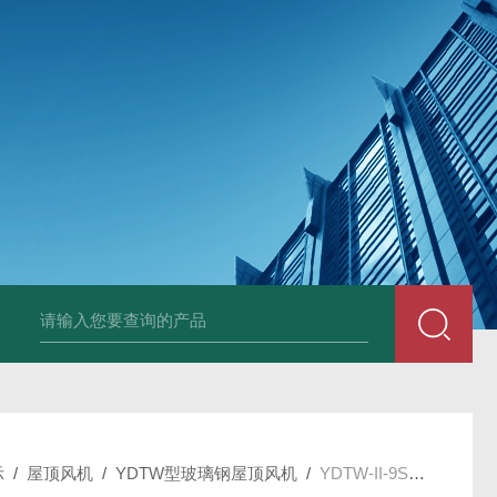
箱风机
储能柜专用风机
PF-200/300/400/500排气扇/卫生间通风器
储
示
/
屋顶风机
/
YDTW型玻璃钢屋顶风机
/
YDTW-II-9S/9E/10S/10E玻璃钢屋顶风机