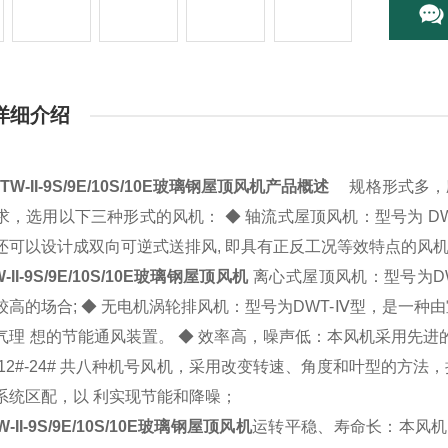
详细介绍
TW-II-9S/9E/10S/10E玻璃钢屋顶风机
产品概述
规格形式多，应
求，选用以下三种形式的风机： ◆ 轴流式屋顶风机：型号为 D
还可以设计成双向可逆式送排风, 即具有正反工况等效特点的风机, 
-II-9S/9E/10S/10E玻璃钢屋顶风机
离心式屋顶风机：型号为DW
较高的场合; ◆ 无电机涡轮排风机：型号为DWT-Ⅳ型，是一
气理 想的节能通风装置。 ◆ 效率高，噪声低：本风机采用先进的
 12#-24# 共八种机号风机，采用改变转速、角度和叶型的方
系统区配，以 利实现节能和降噪；
W-II-9S/9E/10S/10E玻璃钢屋顶风机
运转平稳、寿命长：本风机