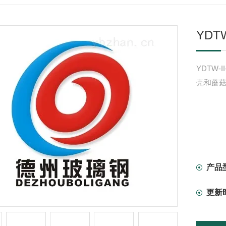
YDT
YDTW-
壳和蘑
产品
更新