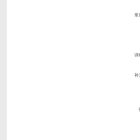
常
详
补