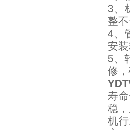
3、
整不
4、
安装
5、
修，
YDT
寿命
稳，
机行