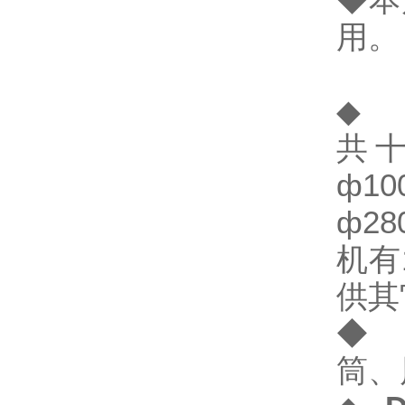
◆本
用。
◆ 
共十
ф1
ф2
机有
供其
◆ 
筒、