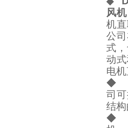
◆
D
风机
机直
公司
式，
动式
电机
◆ 
司可
结构
◆ 