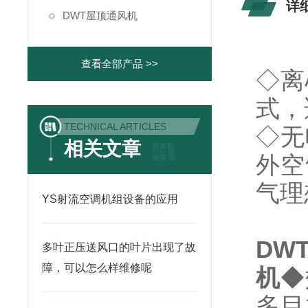
详
DWT屋顶通风机
查看全部产品 >>
◇离
式，
TECHNICAL ARTICLES
◇无
相关文章
外空
气理
YS射流空调机组设备的应用
DWT
多叶正压送风口的叶片出现了故
障，可以怎么样维修呢
机
◆
多目