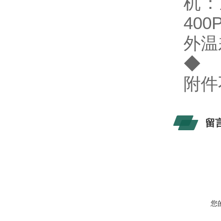
机：
40
外温
◆ 
附件
留
您