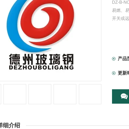
DZ-B
易燃、
开关或
产品
更新
详细介绍