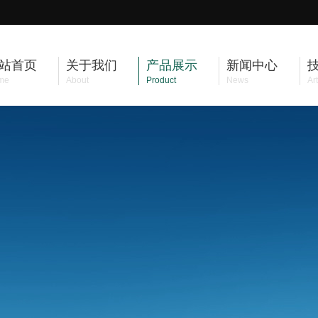
站首页
关于我们
产品展示
新闻中心
me
About
Product
News
Art