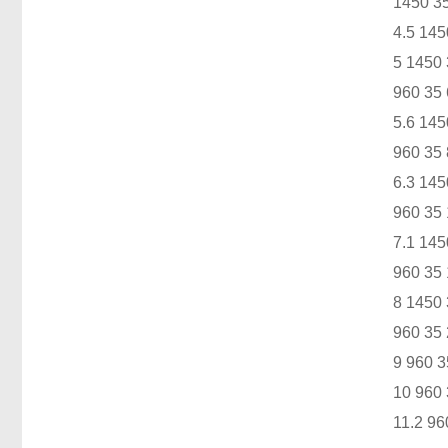
1450 3
4.5 14
5 1450
960 35
5.6 14
960 35
6.3 145
960 35
7.1 14
960 35
8 1450
960 35
9 960 
10 960
11.2 96