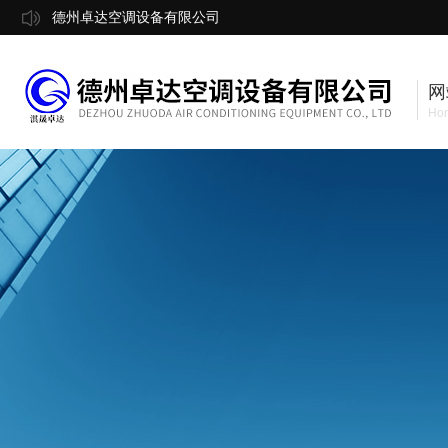
德州卓达空调设备有限公司
网
Ho