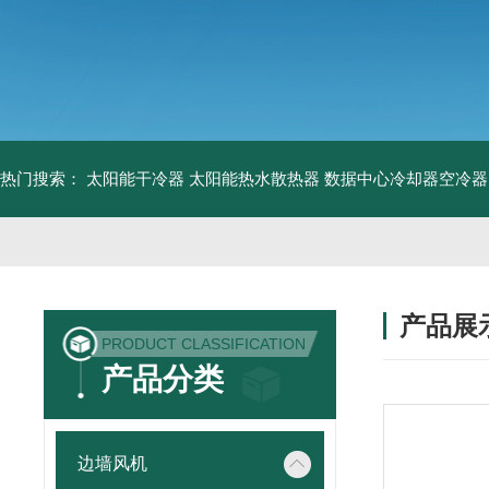
热门搜索：
太阳能干冷器
太阳能热水散热器
数据中心冷却器空冷器
产品展
PRODUCT CLASSIFICATION
产品分类
边墙风机