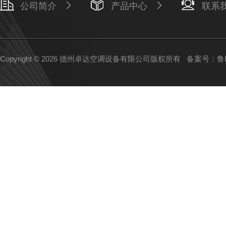
公司简介
产品中心
联系
Copyright © 2026 德州卓达空调设备有限公司版权所有
备案号：鲁IC