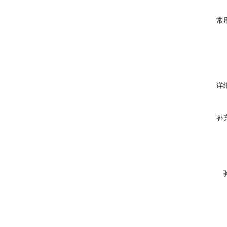
常
详
补