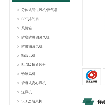
分体式管道风机/换气扇
BPT排气扇
风机箱
防腐防爆轴流风机
防爆轴流风机
轴流风机
BLD吸顶通风器
诱导风机
管道式离心风机
送风机
SEF边墙风机
详