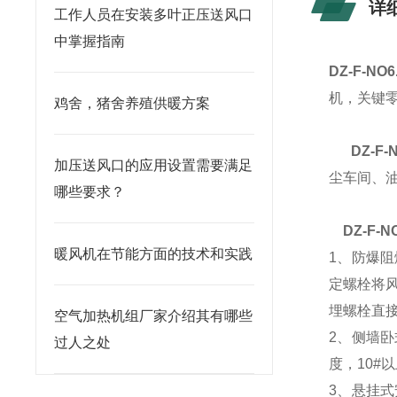
详
工作人员在安装多叶正压送风口
中掌握指南
DZ-F-N
机，关键
鸡舍，猪舍养殖供暖方案
DZ-F
加压送风口的应用设置需要满足
尘车间、
哪些要求？
DZ-F-
暖风机在节能方面的技术和实践
1、防爆
定螺栓将
埋螺栓直
空气加热机组厂家介绍其有哪些
2、侧墙
过人之处
度，10
3、悬挂