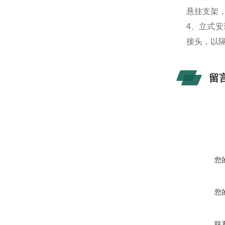
悬挂支架
4、立式
接头，以
留
您
您
联