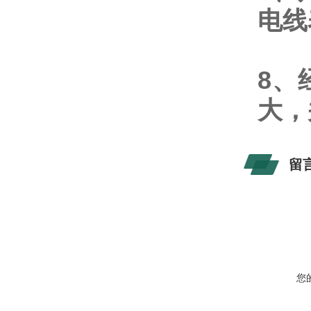
电线
8、
大，
留
您