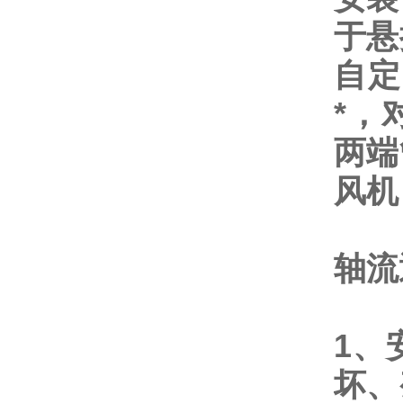
于悬
自定
*，
两端
风机
轴流
1、
坏、