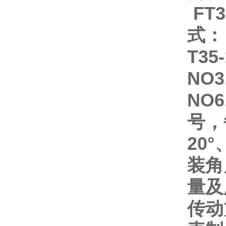
FT
式：
T3
NO3
NO
号，
20
装角
量及
传动