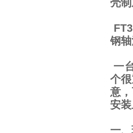
壳制
FT
钢轴
一台
个很
意，
安装
一、