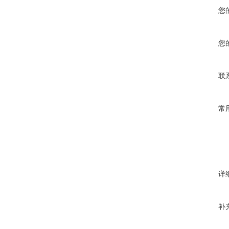
您
您
联
常
详
补