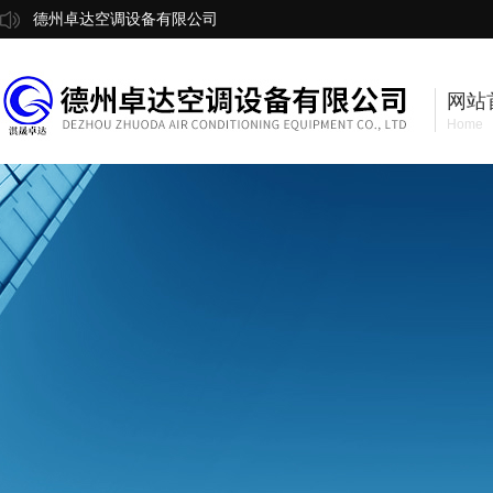
德州卓达空调设备有限公司
网站
Home