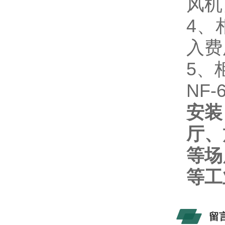
风机
4
、
入费
5
、
NF
安装
厅、
等场
等工
留