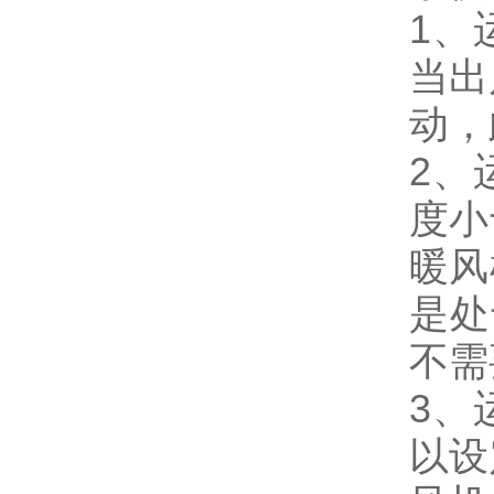
1
、
当出
动，
2
、
度小
暖风
是处
不需
3
、
以设