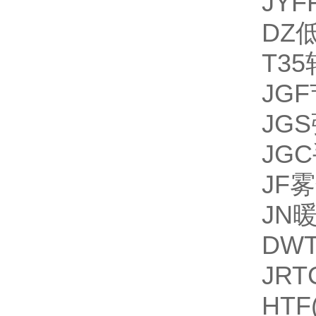
JY
DZ
T3
JG
JG
JG
JF
JN
DW
JR
HT