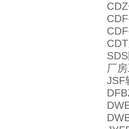
CD
CD
CD
CD
SD
厂房
JS
DF
DW
DW