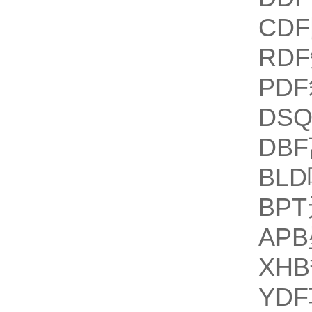
CD
RD
PD
DS
DB
BL
BP
AP
XH
YD