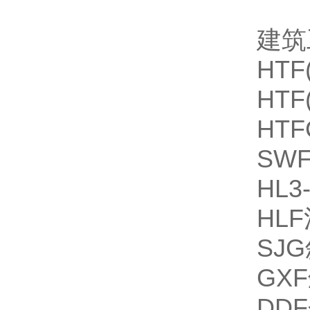
建筑
HT
HT
HT
SW
HL
HL
SJ
GX
DD