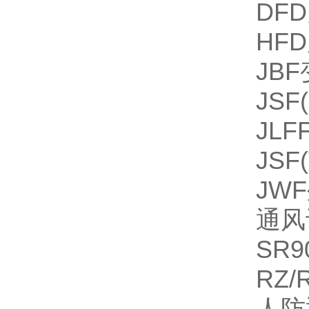
DF
HF
JB
JS
JL
JS
JW
通风
SR
RZ
人防