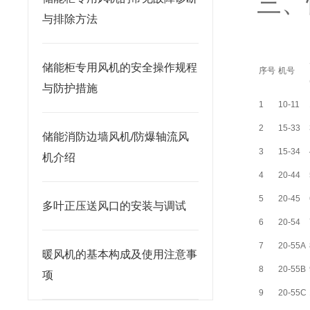
三、
与排除方法
储能柜专用风机的安全操作规程
序号
机号
与防护措施
1
10-11
2
15-33
储能消防边墙风机/防爆轴流风
3
15-34
机介绍
4
20-44
5
20-45
多叶正压送风口的安装与调试
6
20-54
7
20-55A
暖风机的基本构成及使用注意事
8
20-55B
项
9
20-55C