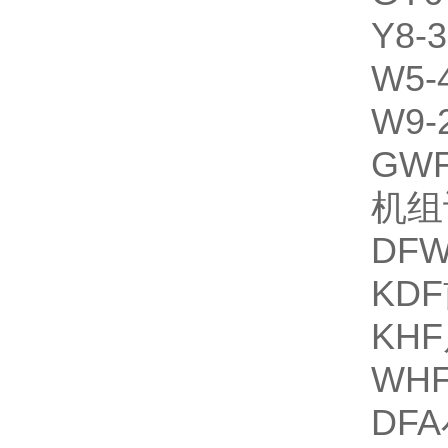
Y8-
W5
W9
GW
机组
DF
KD
KH
WH
DF