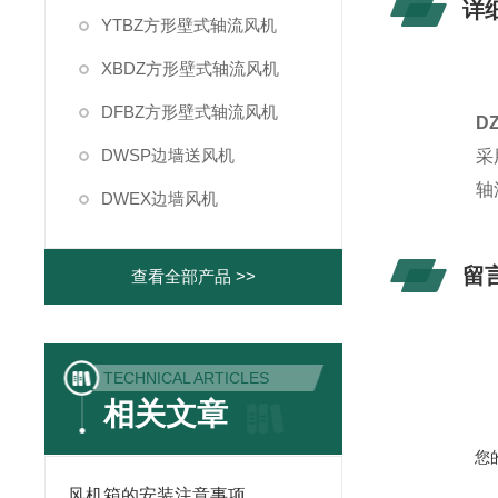
详
YTBZ方形壁式轴流风机
XBDZ方形壁式轴流风机
DFBZ方形壁式轴流风机
D
DWSP边墙送风机
采
轴
DWEX边墙风机
Ⅳ
3
留
查看全部产品 >>
目
平
机
TECHNICAL ARTICLES
H
相关文章
占
H
您
内
风机箱的安装注意事项