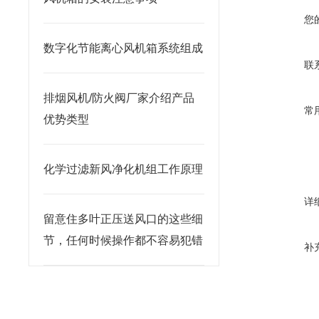
一
您
1
数字化节能离心风机箱系统组成
高
联
小
排烟风机/防火阀厂家介绍产品
常
优势类型
化学过滤新风净化机组工作原理
详
留意住多叶正压送风口的这些细
节，任何时候操作都不容易犯错
补