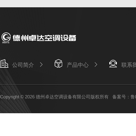
公司简介
产品中心
联系
Copyright © 2026 德州卓达空调设备有限公司版权所有
备案号：鲁IC