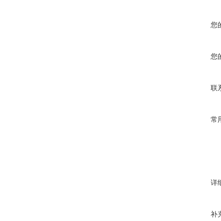
您
您
联
常
详
补