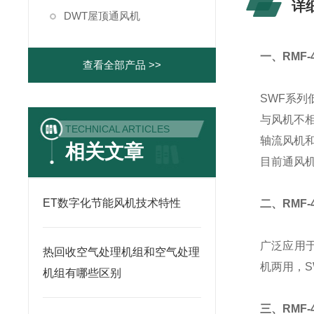
详
DWT屋顶通风机
一、
RMF-
查看全部产品 >>
SWF系
与风机不相
TECHNICAL ARTICLES
轴流风机
相关文章
目前通风
ET数字化节能风机技术特性
二、
RMF-
广泛应用于
热回收空气处理机组和空气处理
机两用，S
机组有哪些区别
三、
RMF-