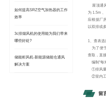
屋顶通风
如何提高SRZ空气加热器的工作
为 1.5m
效率
应根据厂
以双排或
3c排烟风机的使用能为我们带来
哪些好处?
1、查表选
为了便于
查取，直
储能柜风机-新能源储能仓通风
编制“每
解决方案
①排风量
②室内工作
留