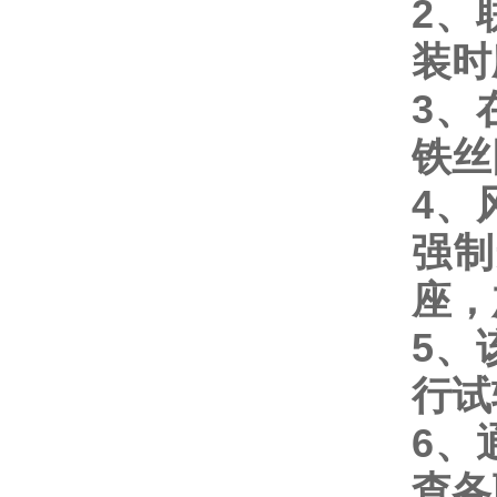
2、
装时
3、
铁丝
4、
强制
座，
5、
行试
6、
查各