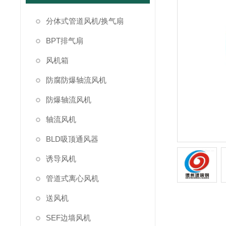
分体式管道风机/换气扇
BPT排气扇
风机箱
防腐防爆轴流风机
防爆轴流风机
轴流风机
BLD吸顶通风器
诱导风机
管道式离心风机
送风机
SEF边墙风机