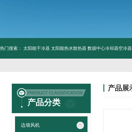
热门搜索：
太阳能干冷器
太阳能热水散热器
数据中心冷却器空冷器
产品展
PRODUCT CLASSIFICATION
产品分类
边墙风机