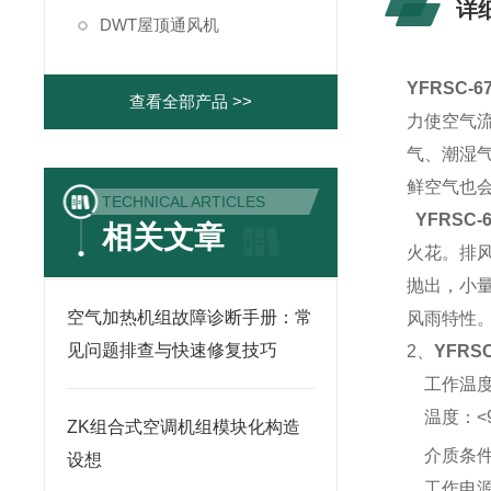
详
DWT屋顶通风机
YFRSC-6
查看全部产品 >>
力使空气
气、潮湿
鲜空气也
TECHNICAL ARTICLES
YFRSC-
相关文章
火花。排
抛出，小
空气加热机组故障诊断手册：常
风雨特性
见问题排查与快速修复技巧
2、
YFRS
工作温度：
温度：<9
ZK组合式空调机组模块化构造
介质条件：
设想
工作电源：