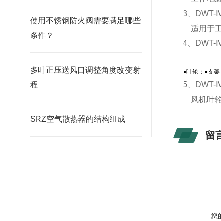
3、DWT
使用不锈钢防火阀需要满足哪些
适用于工
条件？
4、DWT
多叶正压送风口调整角度改变射
●叶轮；
●支架
程
5、DWT
风机叶轮
SRZ空气散热器的结构组成
留
您