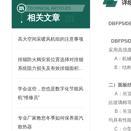
详
TECHNICAL ARTICLES
相关文章
DBFP5/
高大空间采暖风机组的注意事项
DBFP5/
采用高强
A：机械
排烟防火阀安装位置选择对排烟
B：结构
系统阻力损失及有效排烟面积的
影响
二）面板结
学会这些，您也是数字化节能风
A：吊顶
机“维修员”
比玻璃棉
B：吊顶
专业厂家教您冬季如何保养蒸汽
均具有性
散热器
C：小型