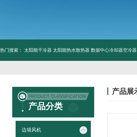
热门搜索：
太阳能干冷器
太阳能热水散热器
数据中心冷却器空冷器
产品展
PRODUCT CLASSIFICATION
产品分类
边墙风机