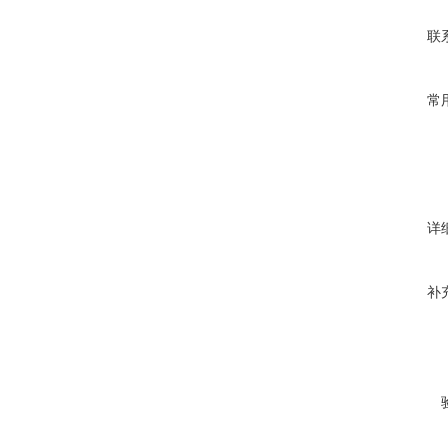
联
常
详
补