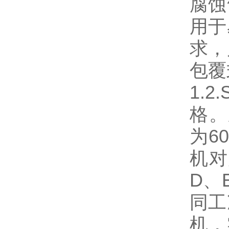
腐蚀
用于
求，
包覆
1.
格。
为60
机对
D、
同工
机，