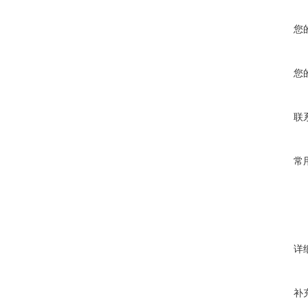
您
您
联
常
详
补