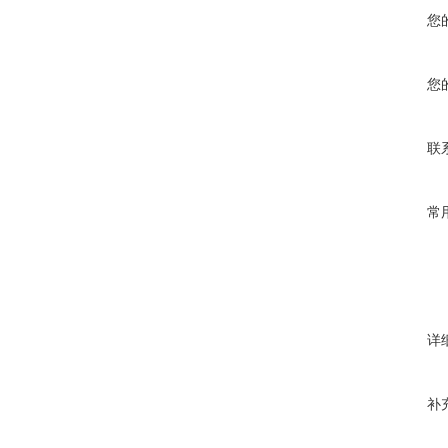
您
您
联
常
详
补