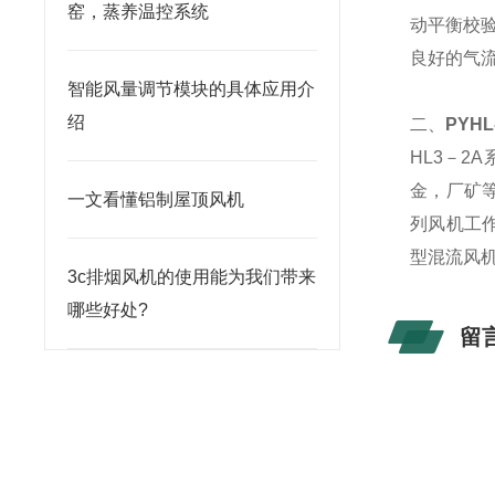
窑，蒸养温控系统
动平衡校
良好的气流
智能风量调节模块的具体应用介
绍
二、
PYHL
HL3－2
金，厂矿等
一文看懂铝制屋顶风机
列风机工作
型混流风
3c排烟风机的使用能为我们带来
哪些好处?
留