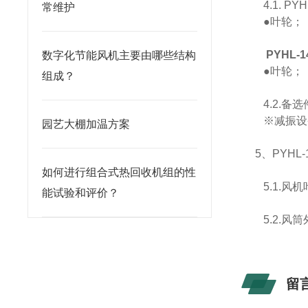
4.1. PY
常维护
●叶轮；
PYHL-
数字化节能风机主要由哪些结构
●叶轮；
组成？
4.2.备
※减振设
园艺大棚加温方案
5、PYHL
如何进行组合式热回收机组的性
5.1.风
能试验和评价？
5.2.风
留