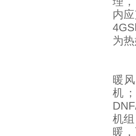
理，
内应
4G
为热
暖风
机；
DN
机组
暖，