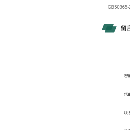
GB5036
留
您
您
联