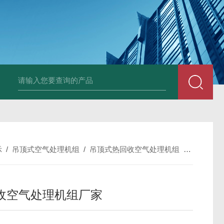
箱风机
储能柜专用风机
PF-200/300/400/500排气扇/卫生间通风器
储
示
/
吊顶式空气处理机组
/
吊顶式热回收空气处理机组
/
热回收空
收空气处理机组厂家