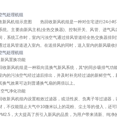
空气处理机组
收新风机
组示意图 热回收新风机组是一种对住宅进行24小时
系统。主要由新风主机(全热交换器)、控制开关、风管、进气
间，系统工作时，室内污浊空气通过排风管道经全热交换器排到
通过送风管道进入室内。在送排风的同时，送入室内的新风吸收排
空气处理机组
新风置换功能
新风机组是一种双向流换气新风系统，其*的同步吸排气功能
室内的污浊空气经过滤后排出，并及时补充经过滤的新鲜空气，
其换气效果可达到普通换气扇的两倍以上。
空气净化功能
收新风机组内设置
粗效过滤器
，或活性炭、负离子等过滤器，以
材，不仅能阻止大气中10微米以上的花粉、尘土等的侵入，还
的PM2.5，大大提高了所引入新风的品质，为用户带来清新、纯净