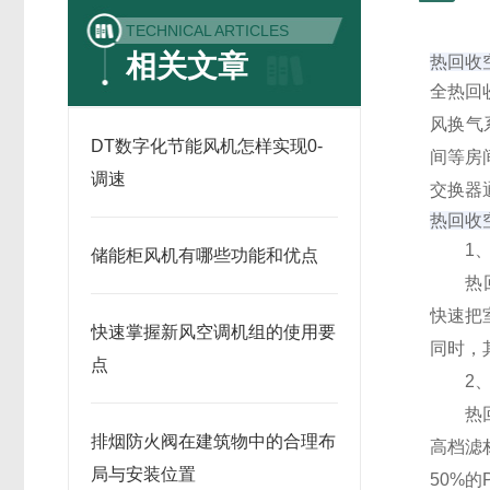
TECHNICAL ARTICLES
相关文章
热回收
全
热回
风换气
DT数字化节能风机怎样实现0-
间等房
调速
交换器
热回收
1、
储能柜风机有哪些功能和优点
热回收
快速把
快速掌握新风空调机组的使用要
同时，
点
2、
热回
排烟防火阀在建筑物中的合理布
高档滤
局与安装位置
50%