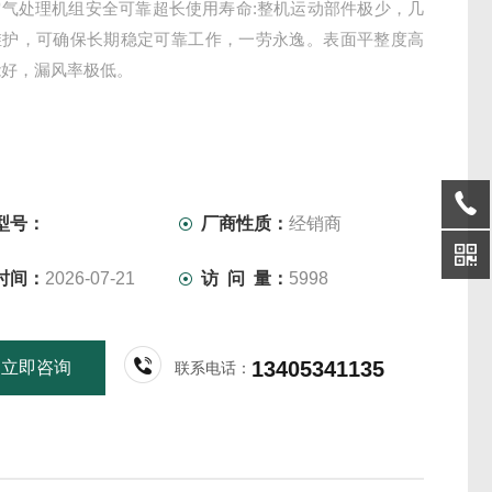
空气处理机组安全可靠超长使用寿命:整机运动部件极少，几
维护，可确保长期稳定可靠工作，一劳永逸。表面平整度高
能好，漏风率极低。
型号：
厂商性质：
经销商
时间：
2026-07-21
访 问 量：
5998
13405341135
立即咨询
联系电话：