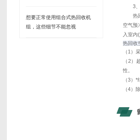
3、
热回收
想要正常使用组合式热回收机
空气预
组，这些细节不能忽视
入室内
热回收
（1）
（2）
性。
（3）
（4）