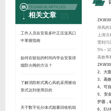
TECHNICAL ARTICLES
相关文章
ZKW3
排风的
工作人员在安装多叶正压送风口
上清洁
中掌握指南
受到污
5
%
～1
高效率
如何在较短的时间内学会安装排
ZKW3
烟防火阀的方法？
2、大
3、高
了解消防柜式离心风机采用驱动
4、可
形式达到使用目的
5、安
护器，
关于数字化分体式能量回收机组
6、E