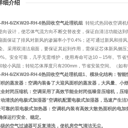
详细介绍
0-RH-6/ZKW20-RH-6热回收空气处理机组
转轮式热回收空调机
逆向设计，使芯体气流方向不断交替改变，保证自清洁功能达到
扇面保证了排风对新风的渗漏率小于
0.4%
；还可通过新风和排风
染。采用双清洁扇面，要保证其起到作用，需保证芯体新风侧压
0%。安全可靠，几乎无需维护，使用寿命可达10～15年。节
和较小风阻；转轮芯体厚度只有200mm，节省安装空间。（如
0-RH-6/ZKW20-RH-6热回收空气处理机组
1、模块化结构：智能
面积的蒸发器：空调内装备了大迎风面积的蒸发器，大风量、小
效全封闭压缩机：空调采用了高效节能全封闭低噪音压缩机，压
自动清洗的电极式加湿器“空调机配置电极式加湿器，迅速产生洁
全可靠的双电极式加热器：空调机内装有高效大散热面积的电加
确保运行安全、稳定。
U4级的空气过滤器可反复清洗，使机房空气清洁无尘。