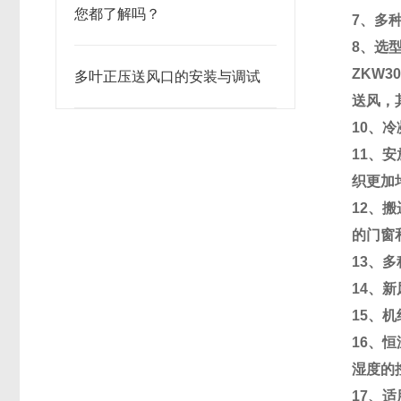
您都了解吗？
7、多
8、选
ZKW3
多叶正压送风口的安装与调试
送风，
10、
11、
织更加
12、
的门窗
13、
14、
15、
16、
湿度的控
17、