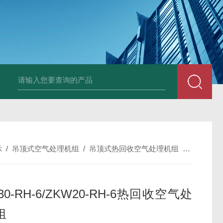
箱风机
储能柜专用风机
PF-200/300/400/500排气扇/卫生间通风器
储
示
/
吊顶式空气处理机组
/
吊顶式热回收空气处理机组
/
ZKW30-
30-RH-6/ZKW20-RH-6热回收空气处
组