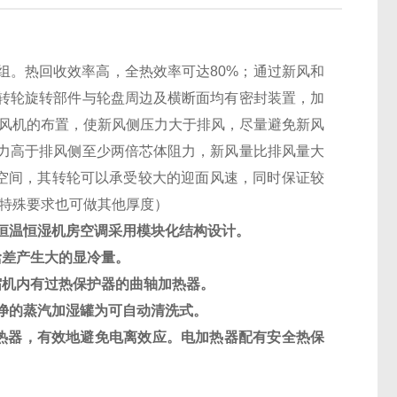
组。热回收效率高，全热效率可达
80%
；通过新风和
转轮旋转部件与轮盘周边及横断面均有密封装置，加
风机的布置，使新风侧压力大于排风，尽量避免新风
力高于排风侧至少两倍芯体阻力，新风量比排风量大
省空间，其转轮可以承受较大的迎面风速，同时保证较
有特殊要求也可做其他厚度）
恒温恒湿机房空调采用模块化结构设计。
焓差产生大的显冷量。
缩机内有过热保护器的曲轴加热器。
净的蒸汽加湿罐为可自动清洗式。
热器，有效地避免电离效应。电加热器配有安全热保