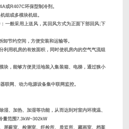
A或R407C环保型制冷剂。
块机组或多模块机组。
种：一般采用上送风，其回风方式为正面下部回风;下
拆卸节约空间，方便安装和运输等。
充分利用机房的有效面积，同时使机房内的空气气流组
个模块，能够方便灵活地装入集装箱、电梯，通过狭小
作器联网、动力电源设备集中联网监控。
、除湿、加热、加湿等功能，从而达到对室内环境温、
范围7.3kW~302kW
室、屏蔽室、检测室、纤检所、质监所、藏画室、档案