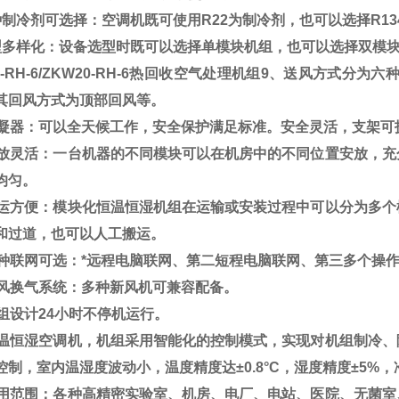
种制冷剂可选择：空调机既可使用R22为制冷剂，也可以选择R134
型多样化：设备选型时既可以选择单模块机组，也可以选择双模
0-RH-6/ZKW20-RH-6热回收空气处理机组
9、送风方式分为六
其回风方式为顶部回风等。
冷凝器：可以全天候工作，安全保护满足标准。安全灵活，支架可
安放灵活：一台机器的不同模块可以在机房中的不同位置安放，
均匀。
搬运方便：模块化恒温恒湿机组在运输或安装过程中可以分为多
和过道，也可以人工搬运。
多种联网可选：*远程电脑联网、第二短程电脑联网、第三多个操
新风换气系统：多种新风机可兼容配备。
机组设计24小时不停机运行。
恒温恒湿空调机，机组采用智能化的控制模式，实现对机组制冷
制，室内温湿度波动小，温度精度达±0.8°C，湿度精度±5%，冷量
适用范围：各种高精密实验室、机房、电厂、电站、医院、无菌