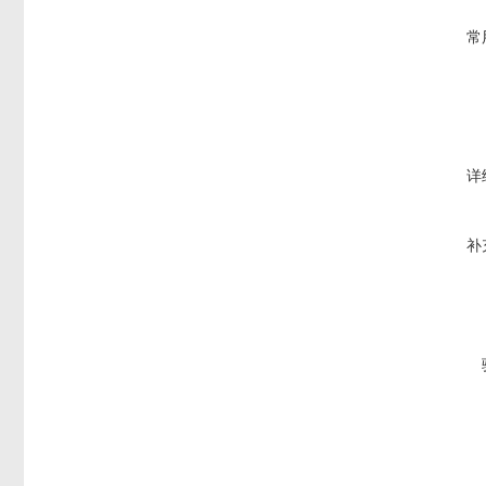
常
详
补