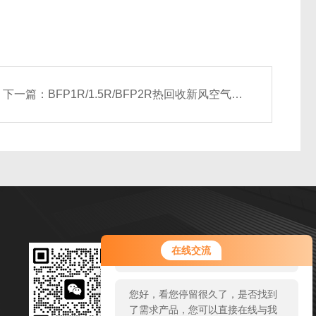
下一篇：
BFP1R/1.5R/BFP2R热回收新风空气处理机组
您好！欢迎前来咨询，很高兴为您
扫码加微信
在线交流
服务，请问您要咨询什么问题呢？
邮箱：1127768312@qq.com
您好，看您停留很久了，是否找到
传真：86-534-8925434
了需求产品，您可以直接在线与我