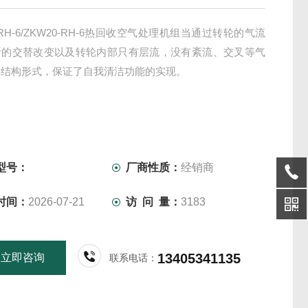
-RH-6/ZKW20-RH-6热回收空气处理机组当通过转轮的气流
断的交替改变以及转轮内部只有层流，没有紊流、交叉等气
殊结构形式，保证了自我清洁功能的实现。
型号：
厂商性质：
经销商
时间：
2026-07-21
访 问 量：
3183
13405341135
立即咨询
联系电话：