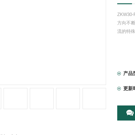
ZKW30
方向不
流的特
产品
更新