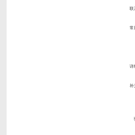
联
常
详
补