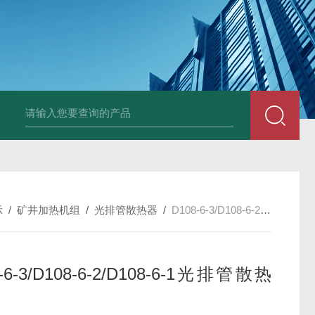
箱风机
储能柜专用风机
PF-200/300/400/500排气扇/卫生间通风器
储
示
/
矿井加热机组
/
光排管散热器
/
D108-6-3/D108-6-2/D108-6-1光排管散热器
-6-3/D108-6-2/D108-6-1光排管散热