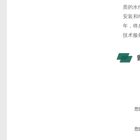
质的水
安装和
年，终
技术服
您
您