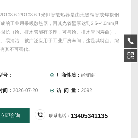
6-3/D108-6-2/D108-6-1光排管散热器是由无缝钢管或焊接钢
成的工业用采暖散热器，因其光管壁厚达到3.5--4.0mm具
年限长（给、排水管能有多厚，可与给、排水管同寿命）、
大、易清洁，被广泛应用于工业厂房车间，这是其特点。综
具有其不可替代。
型号：
厂商性质：
经销商
时间：
2026-07-20
访 问 量：
2092
13405341135
立即咨询
联系电话：