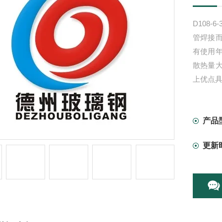
D108-
管焊接而
有使用
散热量
上优点
产品
更新