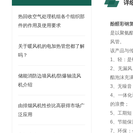
详
热回收空气处理机组各个组织部
酚醛彩钢复
件的作用及使用要求
是以聚氨
风管
关于暖风机的电加热管您都了解
该产品与
吗？
1、轻：是
2、无漏
储能消防边墙风机/防爆轴流风
酯泡沫充
机介绍
3、无噪音
4、一体
的浪费；
由排烟风机性价比高获得市场广
5、工期短
泛应用
6、节能保
7、环保