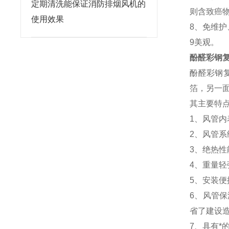
定期清洗能保证消防排烟风机的
则含致癌
使用效果
8、免维护
9美观。
酚醛彩钢复
酚醛彩钢
箔，另一
其主要特
1、风管
2、风管
3、绝热性
4、重量
5、安装
6、风管
省了建设
7、具有*