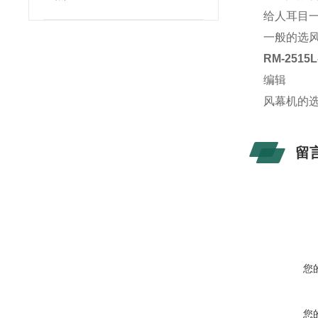
给人耳目
一般的选
RM-2515
编辑
风幕机的
留
您
您