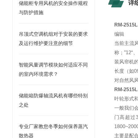
详
储能柜专用风机的安全操作规程
与防护措施
RM-2515
吊顶式空调机组对于安装的要求
编辑
及运行维护要注意的细节
当前主流风
称；”12
装风帘机的
智能风量调节模块如何适应不同
长度（如0
的室内环境需求？
对自然风
RM-2515
储能箱防爆轴流风机有哪些特别
叶轮形式
之处
一般我们
门高超过3
专业厂家教您冬季如何保养蒸汽
1800~2
散热器
主要是配