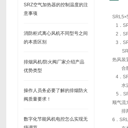
SRZ空气加热器的控制温度的注
意事项
SRL5
1．S
消防柜式离心风机不同型号之间
2．S
的本质区别
3．S
S
热风装
排烟风机/防火阀厂家介绍产品
合散热
优势类型
4．S
水温度
操作人员务必要了解的排烟防火
5．
S
阀质量要求！
顺气流
排两种
数字化节能风机电控怎么实现无
6．S
级调节