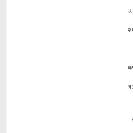
联
常
详
补