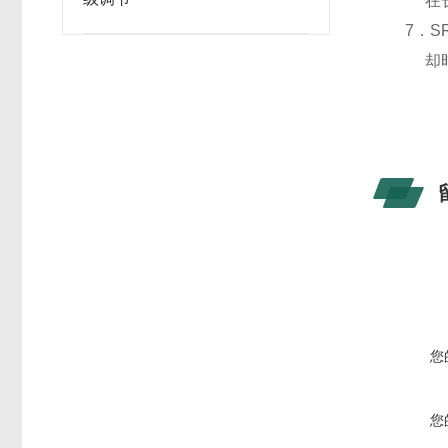
在长期
7．S
却时易
您
您