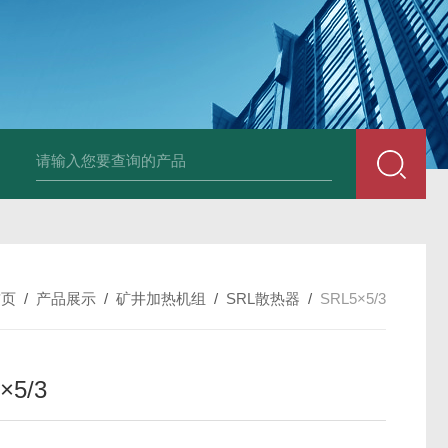
箱风机
储能柜专用风机
PF-200/300/400/500排气扇/卫生间通风器
储
首页
/
产品展示
/
矿井加热机组
/
SRL散热器
/
SRL5×5/3
×5/3