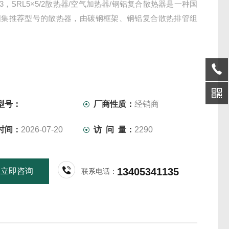
5/3，SRL5×5/2散热器/空气加热器/钢铝复合散热器是一种国
图集推荐型号的散热器，由碳钢框架、钢铝复合散热排管组
型号：
厂商性质：
经销商
时间：
2026-07-20
访 问 量：
2290
13405341135
立即咨询
联系电话：