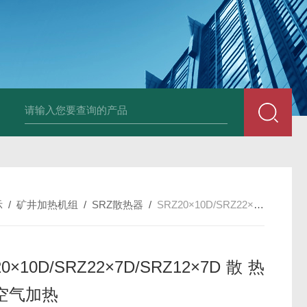
箱风机
储能柜专用风机
PF-200/300/400/500排气扇/卫生间通风器
储
示
/
矿井加热机组
/
SRZ散热器
/
SRZ20×10D/SRZ22×7D/SRZ12×7D散热器，空气加热
20×10D/SRZ22×7D/SRZ12×7D散热
空气加热