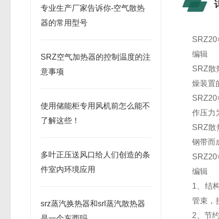
专业生产厂家告诉你-空气散热
器的常用型号
SRZ2
编辑
SRZ空气加热器的控制温度的注
SRZ
意事项
燥装置
SRZ2
使用储能柜专用风机前怎么能不
作压力为
了解这些！
SRZ
钢带而成
多叶正压送风口给人们创造的条
SRZ2
件室内环境应用
编辑
1、结
管束，
srz蒸汽换热器和srl蒸汽散热器
2、节
是一个东西吗