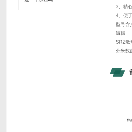
3、精
4、便
型号含
编辑
SRZ
分米数的
您