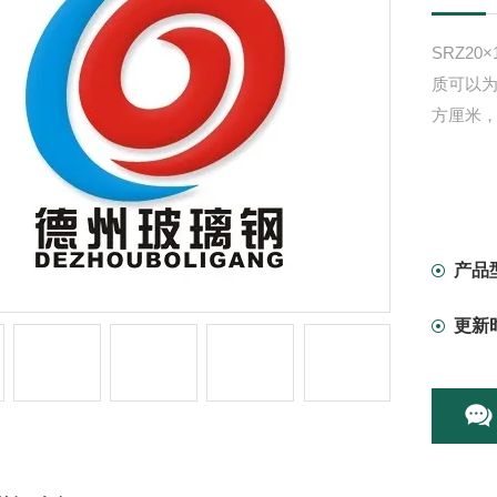
SRZ20
质可以为
方厘米，
产品
更新