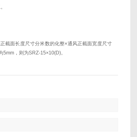
工。
风正截面长度尺寸分米数的化整×通风正截面宽度尺寸
m，则为SRZ-15×10(D)。