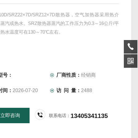
×10D/SRZ22×7D/SRZ12×7D散热器，空气加热器采用热介
蒸汽或热水。SRZ散热器蒸汽的工作压力为0.3～16公斤/平
热水温度可在130～70℃左右。
型号：
厂商性质：
经销商
时间：
2026-07-20
访 问 量：
2488
13405341135
立即咨询
联系电话：