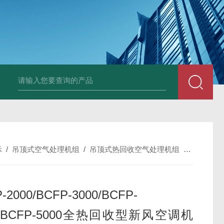
箱风机
储能柜专用风机
PF-200/300/400/500排气扇/卫生间通风器
储
示
/
吊顶式空气处理机组
/
吊顶式热回收空气处理机组
/
BCFP-20
-2000/BCFP-3000/BCFP-
0/BCFP-5000全热回收型新风空调机