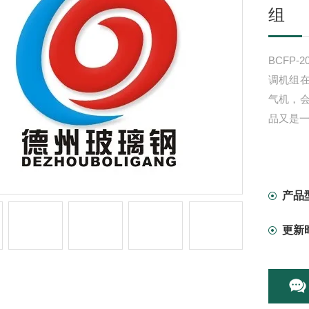
组
BCFP-2
调机组
气机，
品又是
产品
更新