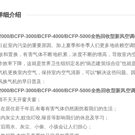
详细介绍
2000/BCFP-3000/BCFP-4000/BCFP-5000全热回收型新风空
引起室内污染的重要原因。加上夏季和冬季人们更多地依赖空调
放和置换，有害气体不断地积累，浓度不断的增高，导致室内
作效率下降，这就是世界卫生组织定名的“病态建筑综合症”也就
气机更换室内空气，保持室内空气清新，可以*解决这些问题。因
风换气机的早日普及：
2000/BCFP-3000/BCFP-4000/BCFP-5000全热回收型新风
得不天天开窗关窗；
至在居住若干年后,有毒有害气体仍然困扰着我们的生活；
间内灰尘大,蚊虫叮咬,噪音等影响我们的休息及学习；
窗后雨水、灰尘、小偷、小孩会让人们担心；