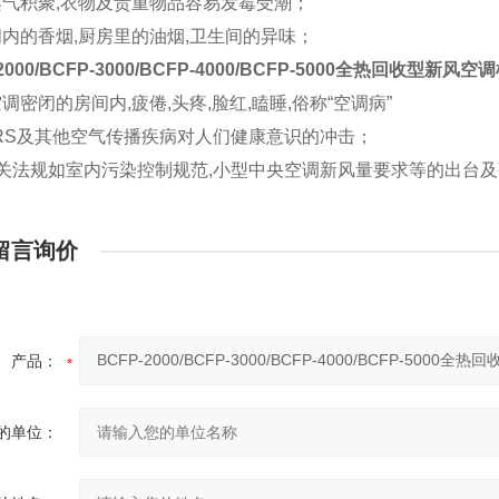
蒸气积聚,衣物及贵重物品容易发霉受潮；
间内的香烟,厨房里的油烟,卫生间的异味；
2000/BCFP-3000/BCFP-4000/BCFP-5000全热回收型新风空
调密闭的房间内,疲倦,头疼,脸红,瞌睡,俗称“空调病”
ARS及其他空气传播疾病对人们健康意识的冲击；
相关法规如室内污染控制规范,小型中央空调新风量要求等的出台
留言询价
产品：
的单位：