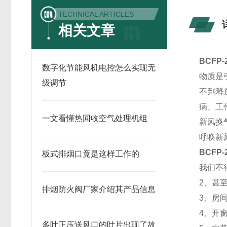
TECHNICAL ARTICLES
相关文章
BCFP-
数字化节能风机电控怎么实现无
物质是
级调节
不到释
病、工
一文看懂热回收空气处理机组
新风换
呼唤新
BCFP-
板式排烟口竟是这样工作的
我们不
2、甚
排烟防火阀厂家介绍其产品信息
3、房
4、开
多叶正压送风口的叶片出现了故