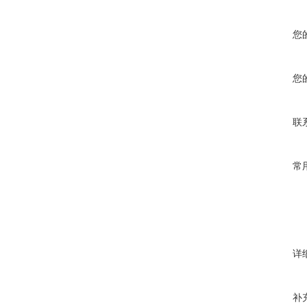
您
您
联
常
详
补