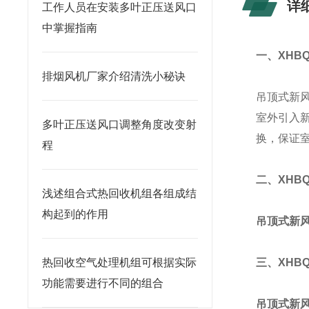
详
工作人员在安装多叶正压送风口
中掌握指南
一、
XHB
排烟风机厂家介绍清洗小秘诀
吊顶式新
室外引入
多叶正压送风口调整角度改变射
换，保证
程
二、
XHB
浅述组合式热回收机组各组成结
构起到的作用
吊顶式新
热回收空气处理机组可根据实际
三、
XHB
功能需要进行不同的组合
吊顶式新