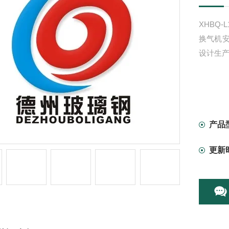
XHBQ-L
换气机
设计生产
产品
更新