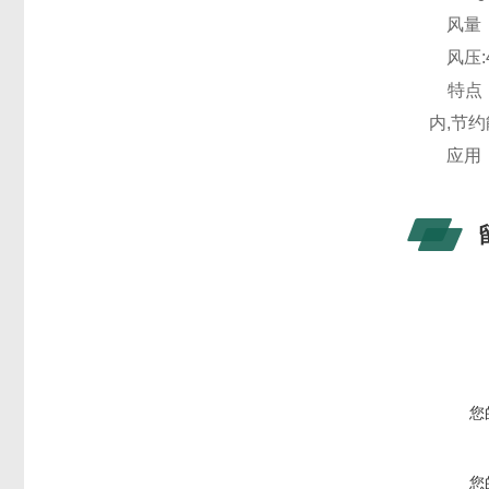
风量：3
风压:4
特点：
内,节
应用：
您
您