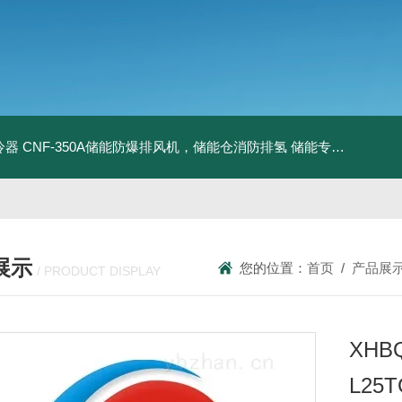
冷器
CNF-350A储能防爆排风机，储能仓消防排氢
储能专用风机
储能
展示
您的位置：
首页
/
产品展
/ PRODUCT DISPLAY
XHBQ
L25