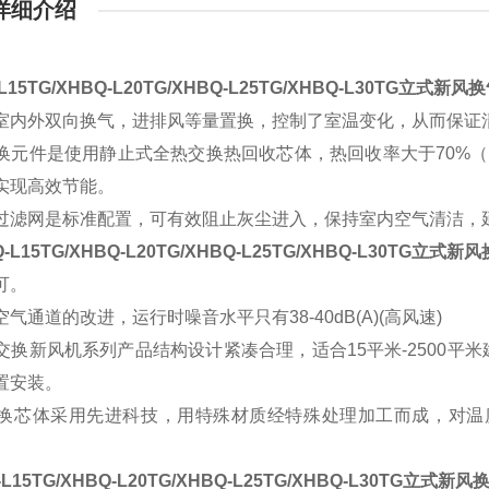
详细介绍
L15TG/XHBQ-L20TG/XHBQ-L25TG/XHBQ-L30TG立式新风
内外双向换气，进排风等量置换，控制了室温变化，从而保证清
元件是使用静止式全热交换热回收芯体，热回收率大于70%（
实现高效节能。
滤网是标准配置，可有效阻止灰尘进入，保持室内空气清洁，
-L15TG/XHBQ-L20TG/XHBQ-L25TG/XHBQ-L30TG立式新
可。
通道的改进，运行时噪音水平只有38-40dB(A)(高风速)
换新风机系列产品结构设计紧凑合理，适合15平米-2500平
置安装。
芯体采用先进科技，用特殊材质经特殊处理加工而成，对温度
-L15TG/XHBQ-L20TG/XHBQ-L25TG/XHBQ-L30TG立式新