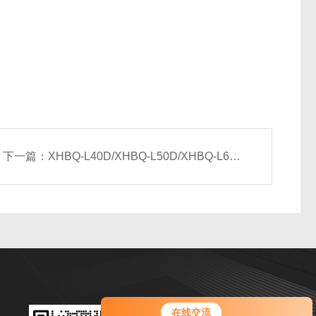
下一篇：
XHBQ-L40D/XHBQ-L50D/XHBQ-L60D立式新风换气机
您好！欢迎前来咨询，很高兴为您
扫码加微信
在线交流