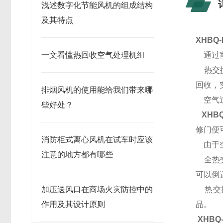
浅述数字化节能风机的组成结构
及其特点
XHBQ-
一文看懂热回收空气处理机组
通过室
热交换
回收，
排烟风机的使用能给我们带来哪
空气过
些好处？
XHBQ
修门便
消防柜式离心风机在试车时应该
由于空气
注意的地方都有哪些
全热交
可以倒
加压送风口在商场火灾防控中的
热交换
作用及其设计原则
品。
XHBQ