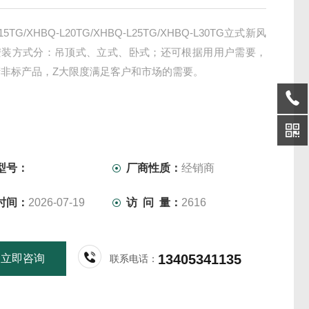
15TG/XHBQ-L20TG/XHBQ-L25TG/XHBQ-L30TG立式新风
安装方式分：吊顶式、立式、卧式；还可根据用用户需要，
非标产品，Z大限度满足客户和市场的需要。
型号：
厂商性质：
经销商
时间：
2026-07-19
访 问 量：
2616
13405341135
立即咨询
联系电话：