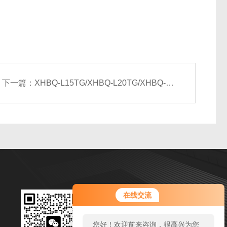
下一篇：
XHBQ-L15TG/XHBQ-L20TG/XHBQ-L25TG/XHBQ-L30TG立式新风换气机
扫码加微信
在线交流
邮箱：1127768312@qq.com
您好！欢迎前来咨询，很高兴为您