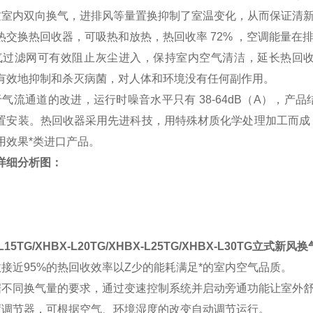
过室内双向换气，进排风等量置换抑制了室温变化，从而保证清新
热交换热回收器，可吸热和放热，热回收率 7
2
% ，空调能量在
气过滤网可有效阻止灰尘进入，保持室内空气清洁，延长热回
有效地抑制和杀灭病菌，对人体和环境没有任何副作用。
于气流通道的改进，运行时噪音水平只有 38-64dB（A），
置安装。热回收器采用先进科技，用特殊材质化学处理加工而成
用效果*类进口产品。
详细分析图：
L15TG/XHBX-L20TG/XHBX-L25TG/XHBX-L30TG立式新风
接近95%的热回收效率以Z少的能耗满足*的室内空气品质。
据不同换气量的要求，通过变速控制系统并启动旁通功能让室外
度调节器，可根据空气、环境湿度的改变自动调节运行。