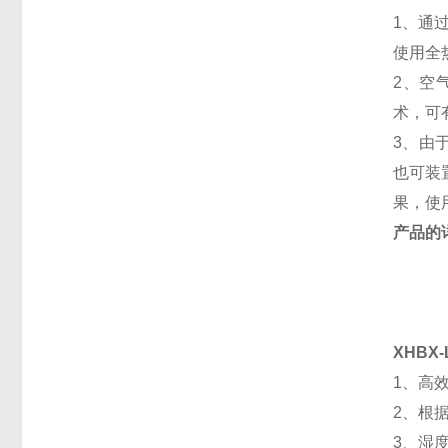
1、
通
使用全
2、
空
术，可
3、
由
也可装
果，使
产品的
XHBX-
1、
高效
2、根
3、湿