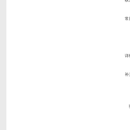
联
常
详
补