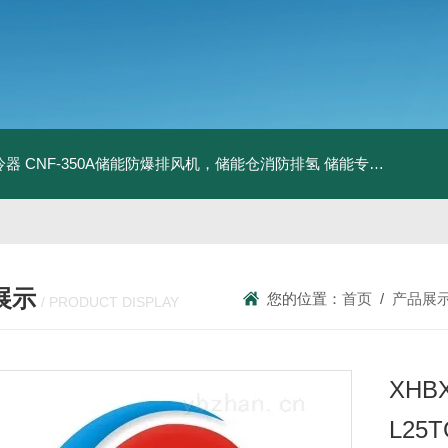
冷器
CNF-350A储能防爆排风机，储能仓消防排氢
储能专用风机
储能
展示
您的位置：
首页
/
产品展
/ PRODUCT DISPLAY
XHBX
L25