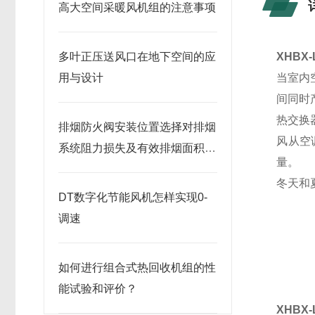
高大空间采暖风机组的注意事项
多叶正压送风口在地下空间的应
XHBX-
用与设计
当室内
间同时
热交换
排烟防火阀安装位置选择对排烟
风从空
系统阻力损失及有效排烟面积的
量。
影响
冬天和
DT数字化节能风机怎样实现0-
调速
如何进行组合式热回收机组的性
能试验和评价？
XHBX-