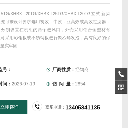
15TG/XHBX-L20TG/XHBX-L25TG/XHBX-L30TG立式新风
系统可按设计要求选用初效，中效，亚高效或高效过滤器，
可分别设置在机组的两个进风口，外壳采用铝合金型材骨
壁可采用彩钢板或不锈钢板进行聚乙烯发泡，具有良好的保
，坚实牢固
型号：
厂商性质：
经销商
时间：
2026-07-19
访 问 量：
2854
13405341135
立即咨询
联系电话：