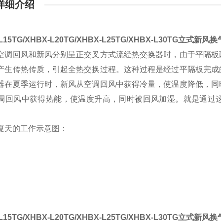
详细介绍
L15TG/XHBX-L20TG/XHBX-L25TG/XHBX-L30TG立式新风
空调回风和新风分别呈正交叉方式流经热交换器时，由于平隔板
产生传热传质，引起全热交换过程。这种过程是经过平隔板完成
器在夏季运行时，新风从空调回风中获得冷量，使温度降低，同
调回风中获得热能，使温度升高，同时被回风加湿。就是通过
夏天的工作示意图：
L15TG/XHBX-L20TG/XHBX-L25TG/XHBX-L30TG立式新风