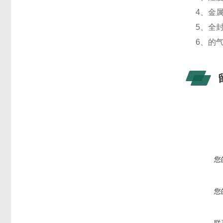
4、金
5、全
6、的
您
您