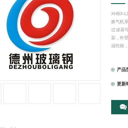
XHBX-L
换气机
过滤器
架，外
温性能
产品
更新