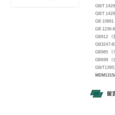
GB/T 14
GB/T 1
GB 108
GB 123
GB912
GB324
GB985
GB699
GB/T1
MDM131
留