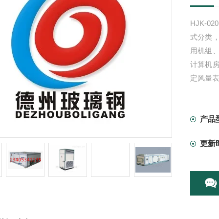
HJK-0
式分类
用机组
计算机
定风量
产品
更新