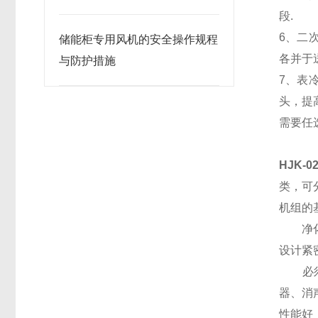
段.
6、二
储能柜专用风机的安全操作规程
各并于
与防护措施
7、表
头，提
需要任
HJK-
类，可
机组的
净化机
设计紧
必须对
器、消
性能好