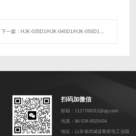
下一篇：
HJK-035D1/HJK-040D1/HJK-050D1吊顶式空气处理机组
扫码加微信
邮箱：1127768312@qq.com
传真：86-534-8925434
地址：山东省武城县鲁权屯工业园