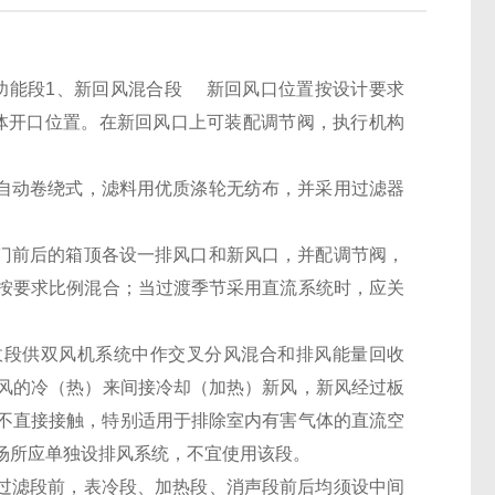
功能段1、新回风混合段 新回风口位置按设计要求
体开口位置。在新回风口上可装配调节阀，执行机构
用自动卷绕式，滤料用优质涤轮无纺布，并采用过滤器
阀门前后的箱顶各设一排风口和新风口，并配调节阀，
按要求比例混合；当过渡季节采用直流系统时，应关
收段供双风机系统中作交叉分风混合和排风能量回收
风的冷（热）来间接冷却（加热）新风，新风经过板
风不直接接触，特别适用于排除室内有害气体的直流空
场所应单独设排风系统，不宜使用该段。
在过滤段前，表冷段、加热段、消声段前后均须设中间