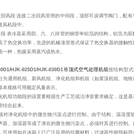
次回风段 连接二次回风管用的中间段，顶部可设调节阀门，配
送风机段中。
冷段 表冷器采用四、六、八排管的铜管串铝箔的结构，铝箔为双
高了热交换功率，先进的机械涨管形式保证了热交换器的接触性
选一种，热媒采用蒸汽或热水。
020D1/HJK-025D1/HJK-030D1吊顶式空气处理机组
按结构型式
分为通用机组、新风机组、净化机组和机组（如屋顶机组、地铁
基本规格可用额定风量表示。
组功能段的设置要根据生产工艺或洁净室要求确定，这是基本
密结合起来。
净化机组中的微生物污染点进行控制。由于结构、温湿度较
声器、加湿器等成了潜在的微生物污染点，必须对其进行控制。
，可使用如在冰箱上已广泛应用的抗菌材料；过滤器性能指标符