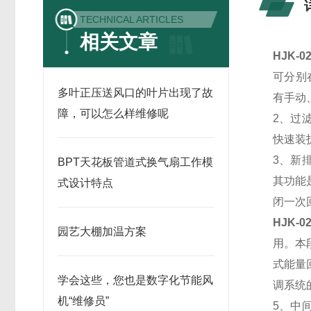
TECHNICAL ARTICLES
相关文章
HJK-0
可分别
多叶正压送风口的叶片出现了故
有手动
障，可以怎么样维修呢
2、过
快速装
3、新
BPT天花板管道式换气扇工作模
其功能
式设计特点
闭一次
HJK-0
园艺大棚加温方案
用。本
式能量
学会这些，您也是数字化节能风
调系统
机“维修员”
5、中