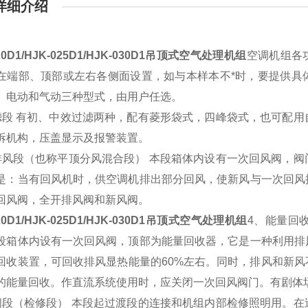
详细介绍
20D1/HJK-025D1/HJK-030D1吊顶式空气处理机组
空调机组各
在端部、顶部或左右各侧面设置，如与本样本不*时，要提供具
、电动和气动三种型式，由用户任选。
滤段 有初、中效过滤两种，配有菱形袋式，四峰袋式，也可配
拆机构，压盖显示及报警装置。
排风段（也称平顶分风混合段） 本段箱体内设有一次回风阀，
是：当有回风机时，供空调机排出部分回风，使新风与一次回风
回风阀，全开排风阀和新风阀。
20D1/HJK-025D1/HJK-030D1吊顶式空气处理机组
4、能量回
段箱体内设有一次回风阀，顶部为能量回收器，它是一种利用排
回收装置，可回收排风显热能量的60%左右。同时，排风和新
的能量回收。作直流系统使用时，应关闭一次回风阀门。有剧体
间段（检修段） 本段起过渡段的连接和机组内部检修照明用。