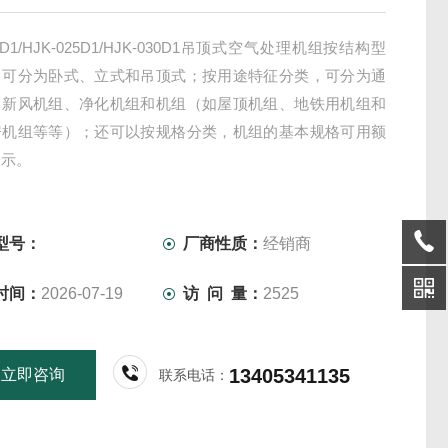
20D1/HJK-025D1/HJK-030D1吊顶式空气处理机组按结构型
，可分为卧式、立式和吊顶式；按用途特征分类，可分为通
、新风机组、净化机组和机组（如屋顶机组、地铁用机组和
房机组等等）；还可以按规格分类，机组的基本规格可用额
表示。
型号：
厂商性质：
经销商
时间：
2026-07-19
访 问 量：
2525
13405341135
立即咨询
联系电话：