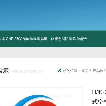
冷器
CNF-350A储能防爆排风机，储能仓消防排氢
储能专用风机
储能
展示
您的位置：
首页
/
产品展
/ PRODUCT DISPLAY
HJK-
式空